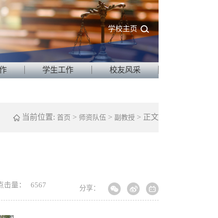
学校主页
作
学生工作
校友风采
当前位置:
>
>
> 正文
首页
师资队伍
副教授
点击量：
6567
分享：