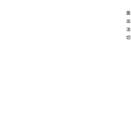
面
出
法
切