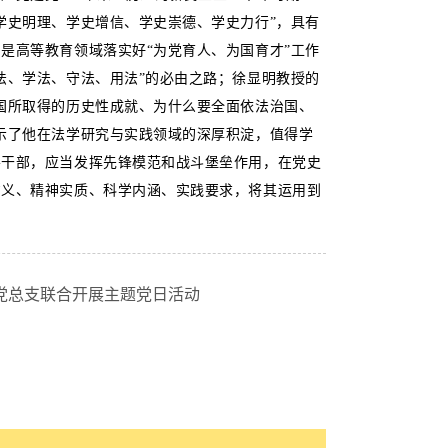
学史明理、学史增信、学史崇德、学史力行”，具有
是高等教育领域落实好“为党育人、为国育才”工作
法、学法、守法、用法”的必由之路；徐显明教授的
国所取得的历史性成就、为什么要全面依法治国、
示了他在法学研究与实践领域的深厚积淀，值得学
导干部，应当发挥先锋模范和战斗堡垒作用，在党史
意义、精神实质、科学内涵、实践要求，将其运用到
党总支联合开展主题党日活动