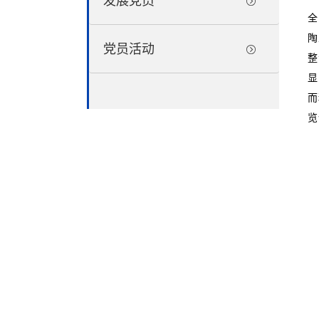
发展党员
全
陶
党员活动
整
显
而
览