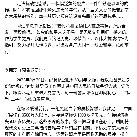
走进抗战纪念馆，一幅幅泛黄的照片、一件件锈迹斑斑的武
器，瞬间将我拉回那个烽火连天的年代。从平型关大捷的振奋到南
京大屠杀的惨烈，每一段历史都在诉说着先辈们的不屈抗争……
习近平总书记指出：“要传承和弘扬伟大抗战精神，踔厉奋
发，勇毅前行。”如今的和平来之不易，是无数先烈用鲜血换来的。
作为学生党员，我们更应铭记历史、珍惜当下，以伟大抗战精神为
指引，努力提升思想境界，积极服务广大同学，珍爱和平，砥砺前
行！
李思羽（预备党员）：
2025年9月26日，纪念抗战胜利80周年之际，我以预备党员身
份随“初心·使命”辅导员工作室走进中国人民抗日战争纪念馆。党旗
下，跟着赵老师重温入党誓词，每一句誓言都似在叩问初心，让“担
当”二字在心底愈发厚重。
在馆区缓缓前行，一组黑底白字的展板骤然让我驻足——中国
军民伤亡3500万人以上、直接经济损失1000多亿美元、间接经济损
失5000多亿美元。这些冰冷的数字，像一把重锤砸在心上，瞬间将
现代文明史上最黑暗的苦难与伤痛铺展在眼前。不远处南京大屠杀
展区的史料同样触目惊心，泛黄的照片里是同胞无助的眼神，带血