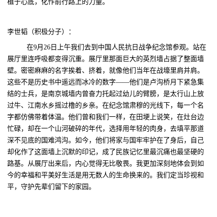
植于心底，化作前行路上的力量。
李世韬（积极分子）：
在9月26日上午我们去到中国人民抗日战争纪念馆参观。站在
展厅里连呼吸都变得沉重。展厅里那面巨大的英烈墙占据了整面墙
壁。密密麻麻的名字挨着、挤着，就像他们当年在战壕里肩并肩。
这些不是历史书中遥远而冰冷的数字——他们是卢沟桥月下紧急集
结的士兵，是南京城墙内曾奋力托起过幼儿的臂膀，是太行山上放
过牛、江南水乡摇过橹的乡亲。在纪念馆肃穆的光线下，每一个名
字都仿佛带着体温。他们曾和我们一样，在田埂上说笑，在灶台边
忙碌，却在一个山河破碎的年代，选择用年轻的肉身，去填平那道
深不见底的国难鸿沟。如今，他们将家与国牢牢护在了身后，自己
却化作了这面墙上沉默的印记，成了民族记忆里最沉痛也最坚硬的
路基。从展厅出来后，内心觉得无比敬畏。我更加深刻地体会到如
今的幸福和平美好生活是用无数人的生命换来的。我们定当珍视和
平，守护先辈们留下的家园。