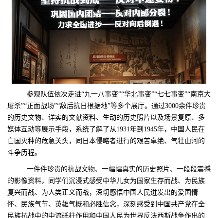
参观队伍依次走进“九一八事变”“华北事变”“七七事变”“南京大
屠杀”“正面战场”“敌后抗日根据地”等多个展厅。通过3000余件珍贵
的历史文物、详实的文献资料、生动的历史照片以及场景复原、多
媒体互动等展示手段，系统了解了从1931年到1945年，中国人民在
亡国灭种的危急关头，同日本侵略者进行的艰苦卓绝、气壮山河的
斗争历程。
一件件珍贵的抗战文物、一幅幅真实的历史照片、一段段震撼
的影像资料，同学们沉浸式感受中华儿女为国家生存而战、为民族
复兴而战、为人类正义而战，深切感悟中国人民迸发出的爱国情
怀、民族气节、英雄气概和必胜信念，深刻感受到中国共产党在全
民族抗战中的中流砥柱作用和中国人民为世界反法西斯战争作出的