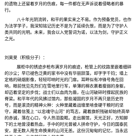
的遗物上还留着岁月的伤痕，每一件都在无声诉说着侵略者的暴
行。
八十年光阴流转，和平的果实来之不易。作为预备党员，也作
为法学学子，我深知铭记历史不是为了延续仇恨，而是为了守护人
类共同的光明。未来，我会以入党誓词为诺，以法为剑，守护正义
之光。
刘昊旻（积极分子）：
展柜中的锈迹步枪布满岁月的痕迹，枪管上的纹路里嵌着细碎
的沙尘；早已褪色泛黄的家书中没有华丽辞藻，却字字千钧；墙上
定格的硝烟影像，轻轻叩响时光的门扉。耳畔似有冲锋号角在回
响，眼前恍见先烈们在雪地里行军，单薄的棉衣裹着瘦弱的身躯，
却迈着坚定的步伐；战士们以血肉为盾，在山河破碎时撑起民族的
脊梁。和平年代的风拂过馆内，那些凝固的岁月不再只是历史符
号，而是滚烫的精神火种：火种里藏着战壕里啃食硬干粮时的坚
守，藏着信笺上 “以忠魂守山河” 的笃志，藏着旗帜残破却始终高举
的赤诚，落在心口，令人热泪盈眶。走出展馆，天光正好，方知脚
下的土地曾浸着热血，手中的时光曾被人拼命守护，今日的国泰民
安，是无数人用生命换来的山河无恙。这份沉甸甸的记忆，当永远