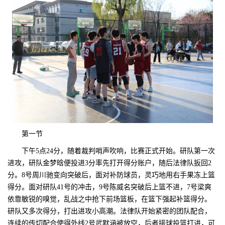
第一节
下午5点24分，随着裁判哨声吹响，比赛正式开始。研队第一次
进攻，研队金梦晗便投进3分率先打开得分账户，随后法律队扳回2
分。8号周川驰变向突破后，面对补防球员，灵巧地用右手果冻上篮
得分。面对研队41号的冲击，9号陈威名突破后上篮不进，7号梁爽
依靠敏锐的嗅觉，乱战之中抢下前场篮板，在篮下强起补篮得分。
研队又多次得分，打出进攻小高潮。法律队开始紧密的团队配合，
连续的传切配合使得外线2号武默涵被放空，后者接球投篮打进，可