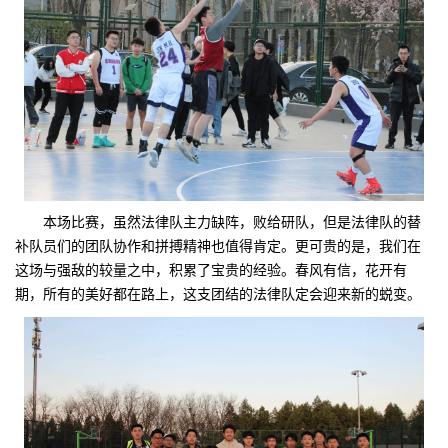
本场比赛，虽然法律队主力缺阵，败给研队，但是法律队的替
补队员们的团队协作和拼搏精神也值得肯定。更可贵的是，我们在
这场与强敌的较量之中，积累了宝贵的经验。春风有信，花开有
期，所有的美好都在路上，这支团结的法律队定会迎来新的蜕变。