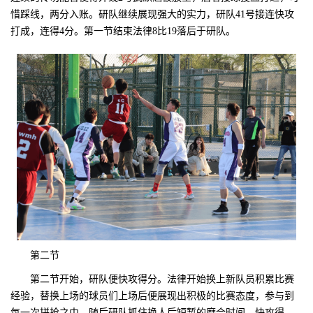
惜踩线，两分入账。研队继续展现强大的实力，研队41号接连快攻
打成，连得4分。第一节结束法律8比19落后于研队。
第二节
第二节开始，研队便快攻得分。法律开始换上新队员积累比赛
经验，替换上场的球员们上场后便展现出积极的比赛态度，参与到
每一次拼抢之中。随后研队抓住换人后短暂的磨合时间，快攻得