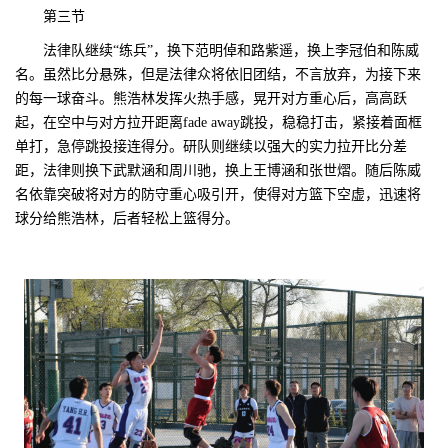
第三节
法律队继续“练兵”，换下范明倬和路紫遥，换上李冠伯和陈威
名。虽然比分悬殊，但是法律众将依旧团结，不言放弃，为接下来
的每一球奋斗。熊浩林发挥火热手感，晃开对方重心后，高高跃
起，在空中与对方拉开距离fade away跳投，稳稳打击，紧接着面框
单打，急停跳投接连得分。研队则继续以强大的实力拉开比分差
距，法律则换下武默涵和周川驰，换上王博涵和张世熠。随后陈威
名依靠突破将对方的防守重心吸引开，使得对方篮下空虚，迅速将
球分给熊浩林，后者轻松上篮得分。