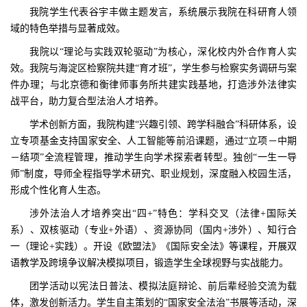
我院学生代表谷宇丰做主题发言，系统展示我院在科研育人领
域的特色举措与显著成效。
我院以“理论与实践双轮驱动”为核心，深化校内外合作育人实
效。我院与海淀区检察院共建“育才班”，学生参与检察实务调研与案
件办理；与北京德和衡律师事务所共建实践基地，打造涉外法律实
战平台，助力复合型法治人才培养。
学术创新方面，我院构建“兴趣引领、跨学科融合”科研体系，设
立专项基金支持国家安全、人工智能等前沿课题，通过“立项－中期
－结项”全流程管理，推动学生向学术探索者转型。独创“一生一导
师”制度，导师全程指导学术研究、职业规划，深度融入校园生活，
形成个性化育人生态。
涉外法治人才培养突出“四+”特色：学科交叉（法律+国际关
系）、双核驱动（专业+外语）、资源协同（国内+涉外）、知行合
一（理论+实践）。开设《欧盟法》《国际安全法》等课程，开展双
语教学及跨境争议解决模拟项目，锻造学生全球视野与实战能力。
团学活动以宪法日普法、模拟法庭辩论、前后辈经验交流为载
体，激发创新活力。学生自主策划的“国家安全法治”书展等活动，深