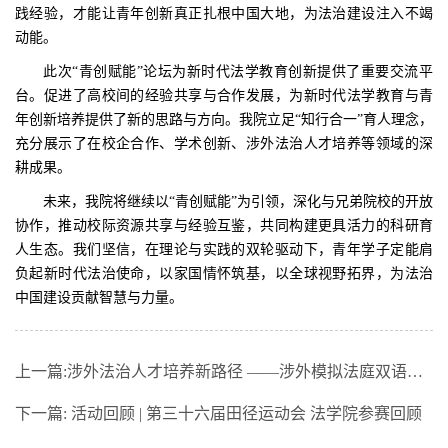
践经验，才能让青年创新真正扎根中国大地，为法治建设注入不竭
动能。
此次“青创赋能”论坛为新时代法学教育创新提供了重要交流平
台。促进了高校间的经验共享与合作发展，为新时代法学教育与青
年创新培养提供了新的思路与方向。我院立足“知行合一”育人理念，
充分展示了在校企合作、学术创新、涉外法治人才培养等领域的深
耕成果。
未来，我院将继续以“青创赋能”为引领，深化与兄弟院校的开放
协作，推动校际资源共享与经验互鉴，共同构建更具活力的科研育
人生态。我们坚信，在理论与实践的双轮驱动下，青年学子定能肩
负起新时代法治使命，以家国情怀筑基，以全球视野拓界，为法治
中国建设贡献智慧与力量。
上一篇:
涉外法治人才培养新路径 ——涉外模拟法庭双语实战推演
下一篇:
活动回顾 | 第三十六届田径运动会 法学院参赛回顾