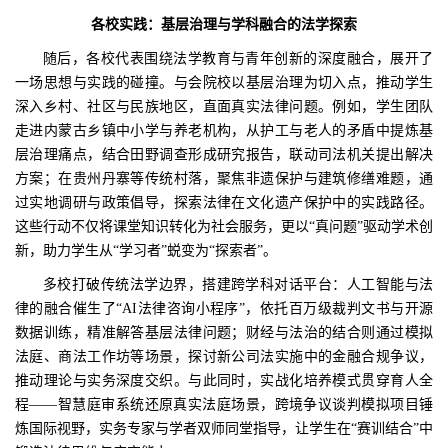
各校
实践：基层治理与学科融合的法学探索
随后，各校代表围绕法学教育与青年创新的深度融合，展开了
一场思想与实践的碰撞。与会院校以基层治理为切入点，推动学生
深入乡村、社区与民族地区，直面真实法律问题。例如，学生团队
走进内蒙古乡镇中小学与养老机构，从护工与老人的矛盾中提炼基
层治理痛点，结合田野调查形成研究报告，联动司法机关提出解决
方案；在贵州丹寨等传统村落，聚焦非遗保护与建筑修缮难题，通
过实地调研与政策倡导，探索法律在文化遗产保护中的实践路径。
这些行动不仅将课堂知识转化为社会服务，更以“真问题”驱动学术创
新，助力学生从“学习者”蜕变为“探索者”。
多校打破传统法学边界，搭建跨学科对话平台：人工智能与法
律的融合催生了“AI法律咨询小程序”，依托百万级裁判文书与开源
数据训练，精准解答基层法律问题；财经与法治的结合则通过模拟
法庭、商法工作坊等场景，探讨新公司法实施中的金融合规争议，
推动理论与实务深度交织。与此同时，实战化培养模式贯穿育人全
程——智慧庭审系统还原真实法庭场景，跨境争议谈判模拟项目锤
炼国际视野，实务专家与学者双师同堂指导，让学生在“赛训结合”中