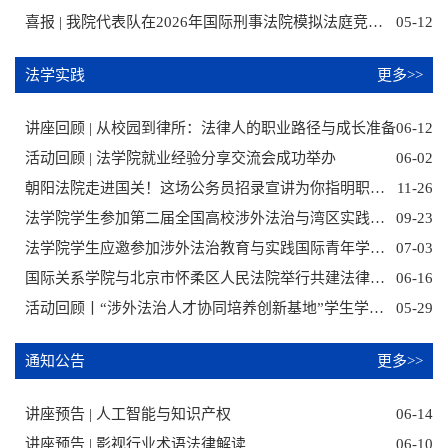
喜报 | 我院代表队在2026年国际刑事法院模拟法庭竞赛（中文赛）斩获全国二等奖及最佳辩护方律师奖
05-12
法学实践
更多>>
讲座回顾 | 从校园到律所：法律人的职业路径与成长准备
06-12
活动回顾 | 法学院就业经验分享交流会成功举办
06-02
朝阳法院走进国关！这场公务员招录宣讲为你指明职业方向
11-26
法学院学生参加第二届全国高校涉外法治与湾区实践夏令营
09-23
法学院学生应邀参加涉外法治教育与实践国际青年学术论坛
07-03
国际关系学院与北京市怀柔区人民法院举行共建法律实践教学基地签约揭牌仪式
06-16
活动回顾丨“涉外法治人才协同培养创新基地”学生学术活动顺利举办
05-29
通知公告
更多>>
讲座预告 | 人工智能与知识产权
06-14
讲座预告 | 影视行业术语法律解读
06-10